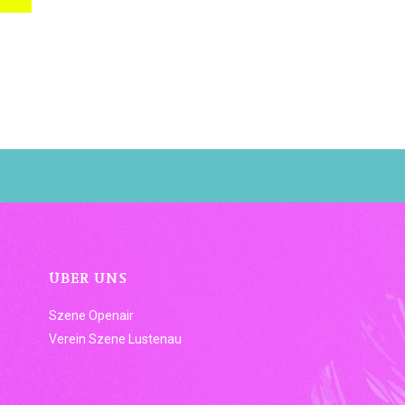
ÜBER UNS
Szene Openair
Verein Szene Lustenau