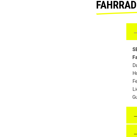
FAHRRAD 
→
S
F
Da
Ho
Fe
L
G
→
→