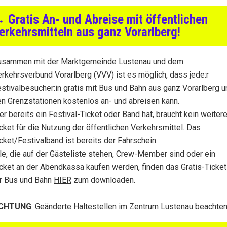
 Gratis An- und Abreise mit öffentlichen
erkehrsmitteln aus ganz Vorarlberg!
usammen mit der Marktgemeinde Lustenau und dem
rkehrsverbund Vorarlberg (VVV) ist es möglich, dass jede:r
stivalbesucher:in gratis mit Bus und Bahn aus ganz Vorarlberg u
n Grenzstationen kostenlos an- und abreisen kann.
r bereits ein Festival-Ticket oder Band hat, braucht kein weiter
cket für die Nutzung der öffentlichen Verkehrsmittel. Das
cket/Festivalband ist bereits der Fahrschein.
le, die auf der Gästeliste stehen, Crew-Member sind oder ein
cket an der Abendkassa kaufen werden, finden das Gratis-Ticket
ür Bus und Bahn
HIER
zum downloaden.
CHTUNG
: Geänderte Haltestellen im Zentrum Lustenau beachten