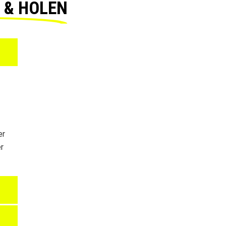
N & HOLEN
er
r