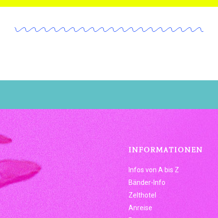
INFORMATIONEN
Infos von A bis Z
Bänder-Info
Zelthotel
Anreise