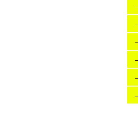
→
→
→
→
→
→