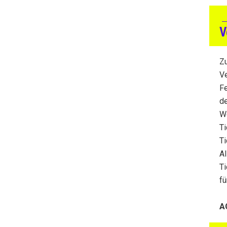
→
V
Z
Ve
Fe
de
We
Ti
Ti
Al
Ti
f
A