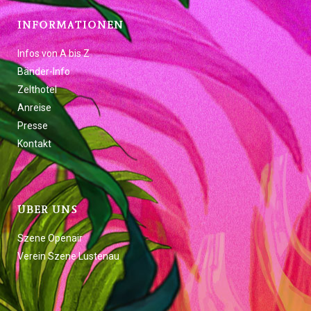
INFORMATIONEN
Infos von A bis Z
Bänder-Info
Zelthotel
Anreise
Presse
Kontakt
ÜBER UNS
Szene Openair
Verein Szene Lustenau