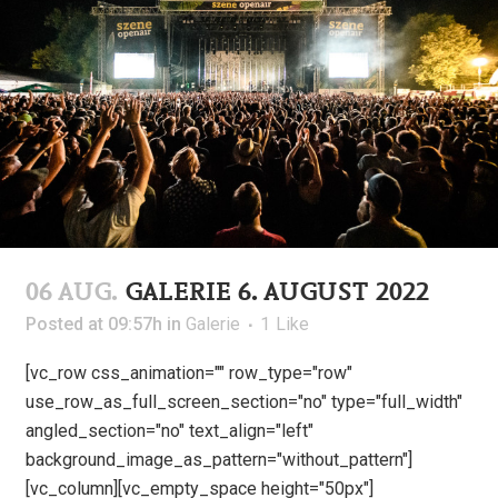
06 AUG.
GALERIE 6. AUGUST 2022
Posted at 09:57h
in
Galerie
1
Like
[vc_row css_animation="" row_type="row"
use_row_as_full_screen_section="no" type="full_width"
angled_section="no" text_align="left"
background_image_as_pattern="without_pattern"]
[vc_column][vc_empty_space height="50px"]