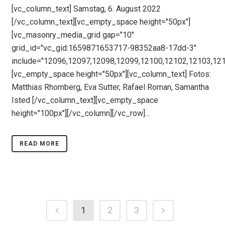
[vc_column_text] Samstag, 6. August 2022
[/vc_column_text][vc_empty_space height="50px"]
[vc_masonry_media_grid gap="10"
grid_id="vc_gid:1659871653717-98352aa8-17dd-3"
include="12096,12097,12098,12099,12100,12102,12103,12
[vc_empty_space height="50px"][vc_column_text] Fotos:
Matthias Rhomberg, Eva Sutter, Rafael Roman, Samantha
Isted [/vc_column_text][vc_empty_space
height="100px"][/vc_column][/vc_row]...
READ MORE
1
2
3