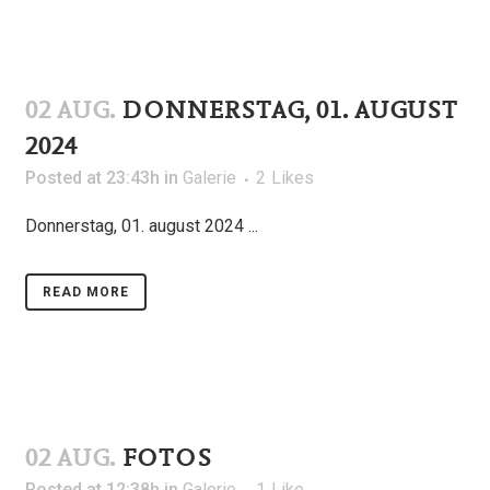
02 AUG.
DONNERSTAG, 01. AUGUST
2024
Posted at 23:43h
in
Galerie
2
Likes
Donnerstag, 01. august 2024
READ MORE
02 AUG.
FOTOS
Posted at 12:38h
in
Galerie
1
Like